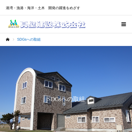
港湾・漁港・海洋・土木 開発の躍進をめざす
SDGsへの取組
ホーム
SDGsへの取組