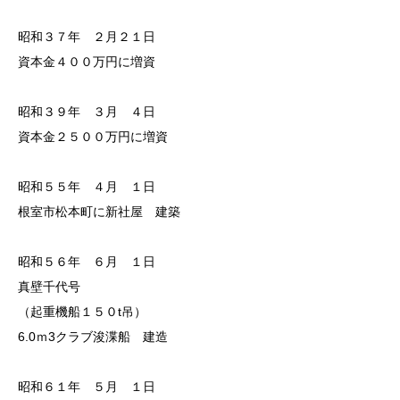
昭和３７年 ２月２１日
資本金４００万円に増資
昭和３９年 ３月 ４日
資本金２５００万円に増資
昭和５５年 ４月 １日
根室市松本町に新社屋 建築
昭和５６年 ６月 １日
真壁千代号
（起重機船１５０t吊）
6.0ｍ3クラブ浚渫船 建造
昭和６１年 ５月 １日