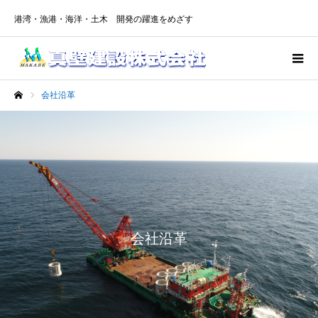
港湾・漁港・海洋・土木 開発の躍進をめざす
会社沿革
ホーム
会社沿革